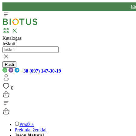
Iš
Katalogas
Ieškoti
Rasti
+38 (097) 147-30-19
0
Pradžia
Prekiniai ženklai
Jason Natural