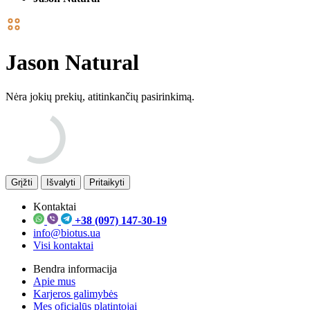
Jason Natural
Nėra jokių prekių, atitinkančių pasirinkimą.
Grįžti
Išvalyti
Pritaikyti
Kontaktai
+38 (097) 147-30-19
info@biotus.ua
Visi kontaktai
Bendra informacija
Apie mus
Karjeros galimybės
Mes oficialūs platintojai