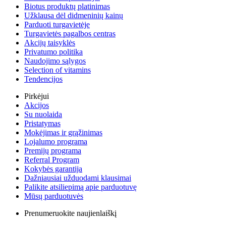
Biotus produktų platinimas
Užklausa dėl didmeninių kainų
Parduoti turgavietėje
Turgavietės pagalbos centras
Akcijų taisyklės
Privatumo politika
Naudojimo sąlygos
Selection of vitamins
Tendencijos
Pirkėjui
Akcijos
Su nuolaida
Pristatymas
Mokėjimas ir grąžinimas
Lojalumo programa
Premijų programa
Referral Program
Kokybės garantija
Dažniausiai užduodami klausimai
Palikite atsiliepimą apie parduotuvę
Mūsų parduotuvės
Prenumeruokite naujienlaiškį