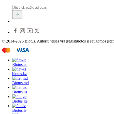
© 2014-2026 Biotus. Autorių teisės yra įregistruotos ir saugomos įsta
Biotus.
ua
biotus.
kz
Biotus.
md
Biotus.
uz
Biotus.
ge
Biotus.
lv