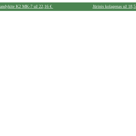
bandykite K2 MK-7 už 22,16 €
Jūrinis kolagenas už 18,5