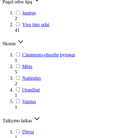
Pagal odos tipą
Jautrus
2
Visų tipų odai
41
Skonis
Cinamono-obuolių pyragas
1
Mėtų
5
Natūralus
2
Oranžinė
1
Vaisius
1
Taikymo laikas
Diena
1