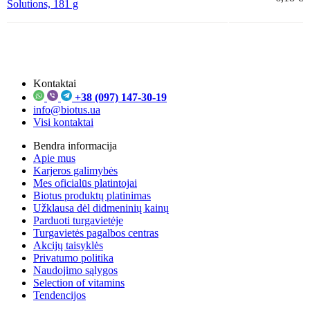
Solutions, 181 g
Kontaktai
+38 (097) 147-30-19
info@biotus.ua
Visi kontaktai
Bendra informacija
Apie mus
Karjeros galimybės
Mes oficialūs platintojai
Biotus produktų platinimas
Užklausa dėl didmeninių kainų
Parduoti turgavietėje
Turgavietės pagalbos centras
Akcijų taisyklės
Privatumo politika
Naudojimo sąlygos
Selection of vitamins
Tendencijos