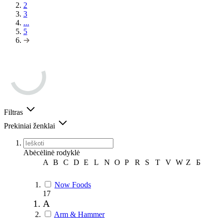
2
3
...
5
Filtras
Prekiniai ženklai
Abėcėlinė rodyklė
A
B
C
D
E
L
N
O
P
R
S
T
V
W
Z
Б
Now Foods
17
A
Arm & Hammer