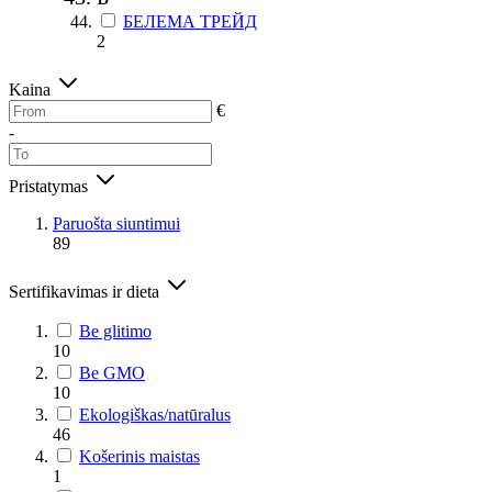
БЕЛЕМА ТРЕЙД
2
Kaina
€
-
Pristatymas
Paruošta siuntimui
89
Sertifikavimas ir dieta
Be glitimo
10
Be GMO
10
Ekologiškas/natūralus
46
Košerinis maistas
1