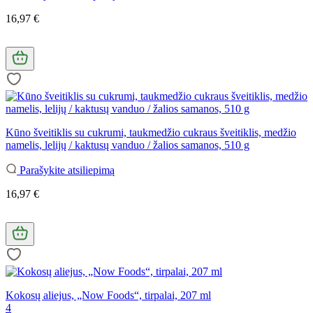
16,97 €
Kūno šveitiklis su cukrumi, taukmedžio cukraus šveitiklis, medžio
namelis, lelijų / kaktusų vanduo / žalios samanos, 510 g
Parašykite atsiliepimą
16,97 €
Kokosų aliejus, „Now Foods“, tirpalai, 207 ml
4