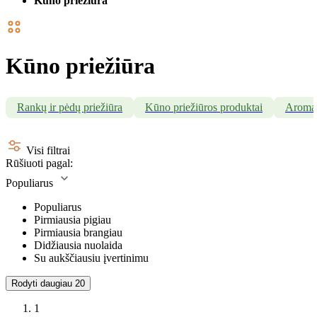
Kūno priežiūra
Kūno priežiūra
Rankų ir pėdų priežiūra
Kūno priežiūros produktai
Aromati
Visi filtrai
Rūšiuoti pagal:
Populiarus
Populiarus
Pirmiausia pigiau
Pirmiausia brangiau
Didžiausia nuolaida
Su aukščiausiu įvertinimu
Rodyti daugiau
20
1