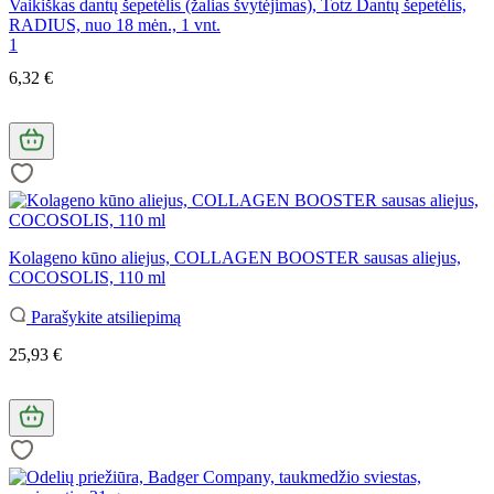
Vaikiškas dantų šepetėlis (žalias švytėjimas), Totz Dantų šepetėlis,
RADIUS, nuo 18 mėn., 1 vnt.
1
6,32 €
Kolageno kūno aliejus, COLLAGEN BOOSTER sausas aliejus,
COCOSOLIS, 110 ml
Parašykite atsiliepimą
25,93 €