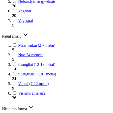
Nebandyta su gyvūnais
70
Veganai
20
Vegetarai
5
Pagal amžių
Maži vaikai (2-7 metai)
5
Nuo 24 mėnesių
5
Paaugliai (12-18 metai)
14
Suaugusieji (18+ metai)
24
Vaikai (7-12 metai)
9
Visiems amžiams
26
Išleidimo forma