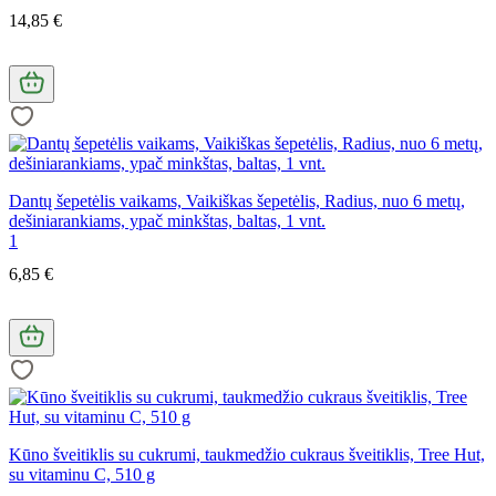
14,85 €
Dantų šepetėlis vaikams, Vaikiškas šepetėlis, Radius, nuo 6 metų,
dešiniarankiams, ypač minkštas, baltas, 1 vnt.
1
6,85 €
Kūno šveitiklis su cukrumi, taukmedžio cukraus šveitiklis, Tree Hut,
su vitaminu C, 510 g