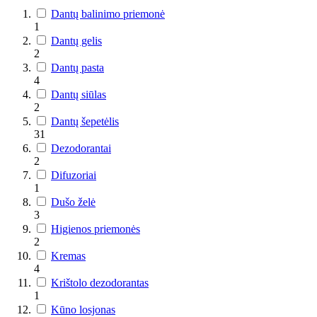
Dantų balinimo priemonė
1
Dantų gelis
2
Dantų pasta
4
Dantų siūlas
2
Dantų šepetėlis
31
Dezodorantai
2
Difuzoriai
1
Dušo želė
3
Higienos priemonės
2
Kremas
4
Krištolo dezodorantas
1
Kūno losjonas