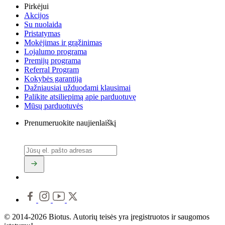
Pirkėjui
Akcijos
Su nuolaida
Pristatymas
Mokėjimas ir grąžinimas
Lojalumo programa
Premijų programa
Referral Program
Kokybės garantija
Dažniausiai užduodami klausimai
Palikite atsiliepimą apie parduotuvę
Mūsų parduotuvės
Prenumeruokite naujienlaiškį
© 2014-2026 Biotus. Autorių teisės yra įregistruotos ir saugomos