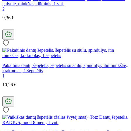
galvute, minkštas, dūminis, 1 vnt.
2
9,36 €
Pakaitinis dantų šepetėlis, šepetėlis su siūlu, spindulys, itin minkštas,
krakmolas, 1 šepetėlis
1
10,26 €