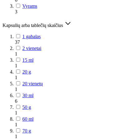
Vyrams
3
Kapsulių arba tablečių skaičius
1 gabalas
37
2 vienetai
1
15 ml
1
20 g
1
20 vienetų
1
30 ml
6
50 g
1
60 ml
1
70 g
1