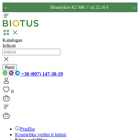
‹
›
Išbandykite K2 MK-7 už 22,16 €
Katalogas
Ieškoti
Rasti
+38 (097) 147-30-19
0
Pradžia
Kosmetika veidui ir kūnui