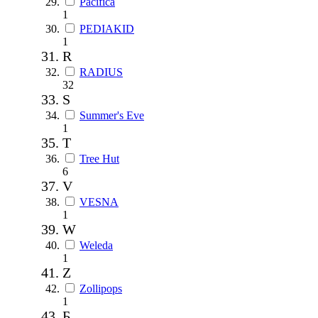
Pacifica
1
PEDIAKID
1
R
RADIUS
32
S
Summer's Eve
1
T
Tree Hut
6
V
VESNA
1
W
Weleda
1
Z
Zollipops
1
Б