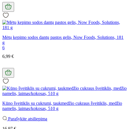
Mėtų kepimo sodos dantų pastos gelis, Now Foods, Solutions, 181
g
6
6,99 €
Kūno šveitiklis su cukrumi, taukmedžio cukraus šveitiklis, medžio
namelis, laimas/kokosas, 510 g
Parašykite atsiliepimą
16,97 €