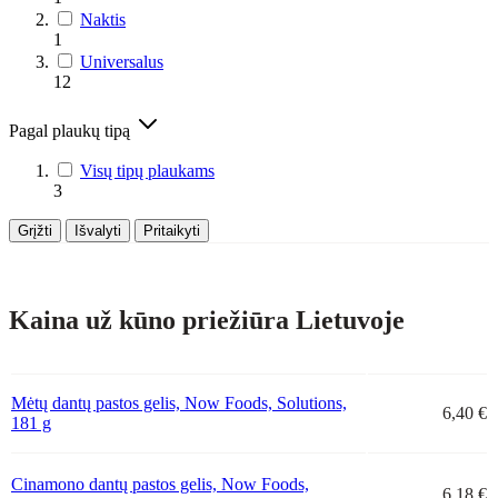
Naktis
1
Universalus
12
Pagal plaukų tipą
Visų tipų plaukams
3
Grįžti
Išvalyti
Pritaikyti
Kaina už kūno priežiūra Lietuvoje
Mėtų dantų pastos gelis, Now Foods, Solutions,
6,40 €
181 g
Cinamono dantų pastos gelis, Now Foods,
6,18 €