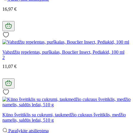
16,97 €
Vabzdžių repelentas, purškalas, Bouclier Insect, Pediakid, 100 ml
2
11,07 €
Kūno šveitiklis su cukrumi, taukmedžio cukraus šveitiklis, medžio
namelis, saldūs ledai, 510 g
Parašykite atsiliepimą