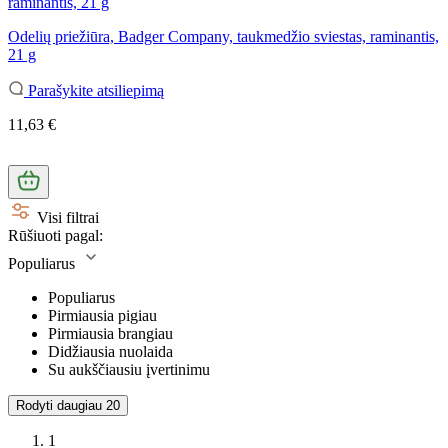
Odelių priežiūra, Badger Company, taukmedžio sviestas, raminantis,
21 g
Parašykite atsiliepimą
11,63 €
Visi filtrai
Rūšiuoti pagal:
Populiarus
Populiarus
Pirmiausia pigiau
Pirmiausia brangiau
Didžiausia nuolaida
Su aukščiausiu įvertinimu
Rodyti daugiau
20
1