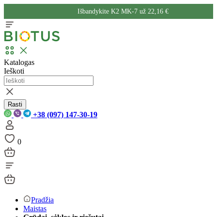
Išbandykite K2 MK-7 už 22,16 €
Katalogas
Ieškoti
Rasti
+38 (097) 147-30-19
0
Pradžia
Maistas