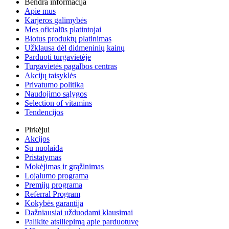
Bendra informacija
Apie mus
Karjeros galimybės
Mes oficialūs platintojai
Biotus produktų platinimas
Užklausa dėl didmeninių kainų
Parduoti turgavietėje
Turgavietės pagalbos centras
Akcijų taisyklės
Privatumo politika
Naudojimo sąlygos
Selection of vitamins
Tendencijos
Pirkėjui
Akcijos
Su nuolaida
Pristatymas
Mokėjimas ir grąžinimas
Lojalumo programa
Premijų programa
Referral Program
Kokybės garantija
Dažniausiai užduodami klausimai
Palikite atsiliepimą apie parduotuvę