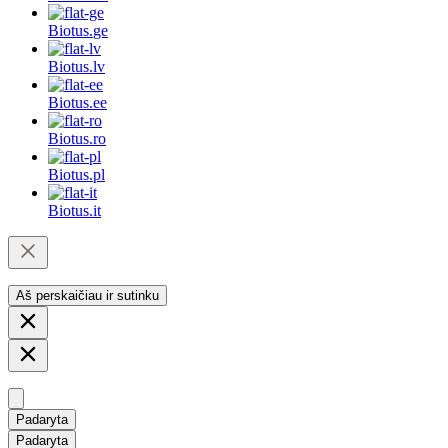
Biotus.
ge
Biotus.
lv
Biotus.
ee
Biotus.
ro
Biotus.
pl
Biotus.
it
Aš perskaičiau ir sutinku
Padaryta
Padaryta