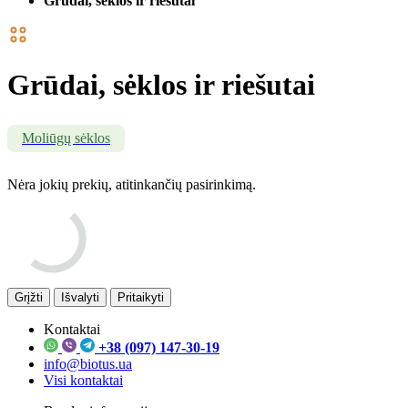
Grūdai, sėklos ir riešutai
Grūdai, sėklos ir riešutai
Moliūgų sėklos
Nėra jokių prekių, atitinkančių pasirinkimą.
Grįžti
Išvalyti
Pritaikyti
Kontaktai
+38 (097) 147-30-19
info@biotus.ua
Visi kontaktai