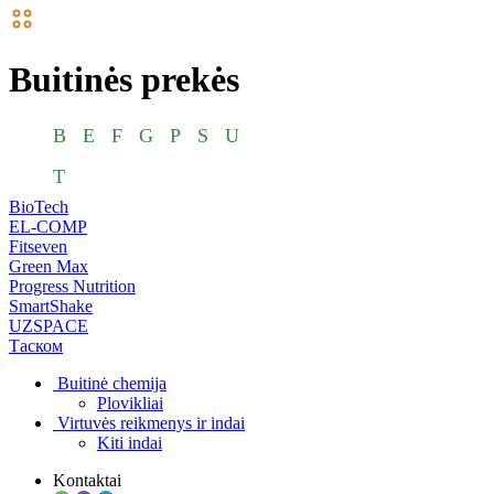
Buitinės prekės
B
E
F
G
P
S
U
Т
BioTech
EL-COMP
Fitseven
Green Max
Progress Nutrition
SmartShake
UZSPACE
Таском
Buitinė chemija
Plovikliai
Virtuvės reikmenys ir indai
Kiti indai
Kontaktai