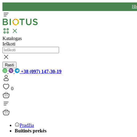
Iš
Katalogas
Ieškoti
Rasti
+38 (097) 147-30-19
0
Pradžia
Buitinės prekės