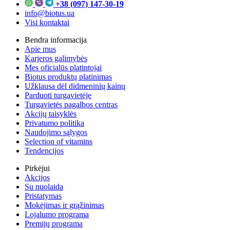
+38 (097) 147-30-19
info@biotus.ua
Visi kontaktai
Bendra informacija
Apie mus
Karjeros galimybės
Mes oficialūs platintojai
Biotus produktų platinimas
Užklausa dėl didmeninių kainų
Parduoti turgavietėje
Turgavietės pagalbos centras
Akcijų taisyklės
Privatumo politika
Naudojimo sąlygos
Selection of vitamins
Tendencijos
Pirkėjui
Akcijos
Su nuolaida
Pristatymas
Mokėjimas ir grąžinimas
Lojalumo programa
Premijų programa