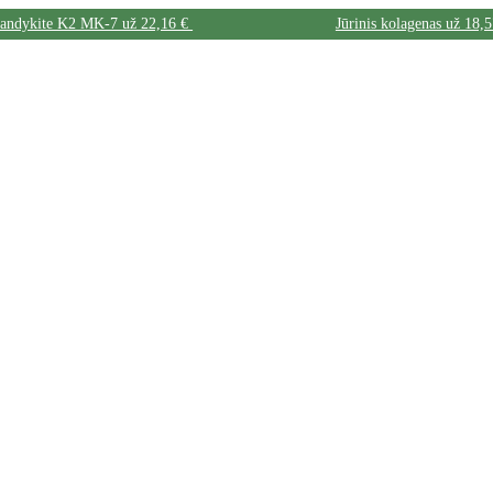
bandykite K2 MK-7 už 22,16 €
Jūrinis kolagenas už 18,5