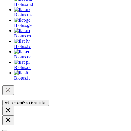
Biotus.
md
Biotus.
uz
Biotus.
ge
Biotus.
ro
Biotus.
lv
Biotus.
ee
Biotus.
pl
Biotus.
it
Aš perskaičiau ir sutinku