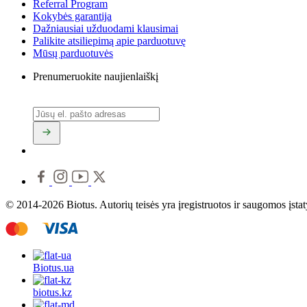
Referral Program
Kokybės garantija
Dažniausiai užduodami klausimai
Palikite atsiliepimą apie parduotuvę
Mūsų parduotuvės
Prenumeruokite naujienlaiškį
© 2014-2026 Biotus. Autorių teisės yra įregistruotos ir saugomos įsta
Biotus.
ua
biotus.
kz