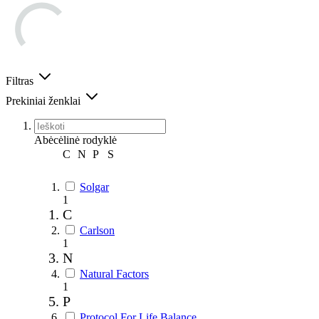
Filtras
Prekiniai ženklai
Abėcėlinė rodyklė
C
N
P
S
Solgar
1
C
Carlson
1
N
Natural Factors
1
P
Protocol For Life Balance