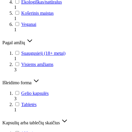
Ekologiškas/natūralus
1
Košerinis maistas
1
Veganai
1
Pagal amžių
Suaugusieji (18+ metai)
1
Visiems amžiams
3
Išleidimo forma
Gelio kapsulės
3
Tabletės
1
Kapsulių arba tablečių skaičius