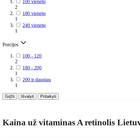
100 vienetų
2
180 vienetų
1
240 vienetų
1
Porcijos
100 - 120
2
180 - 200
1
200 ir daugiau
1
Grįžti
Išvalyti
Pritaikyti
Kaina už vitaminas A retinolis Lietu