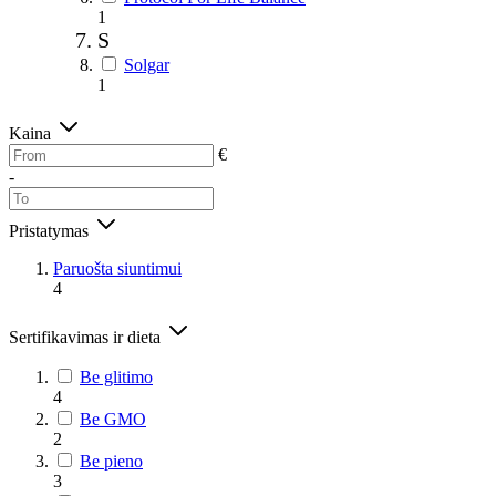
1
S
Solgar
1
Kaina
€
-
Pristatymas
Paruošta siuntimui
4
Sertifikavimas ir dieta
Be glitimo
4
Be GMO
2
Be pieno
3