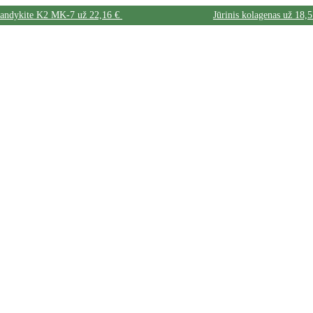
bandykite K2 MK-7 už 22,16 €
Jūrinis kolagenas už 18,5