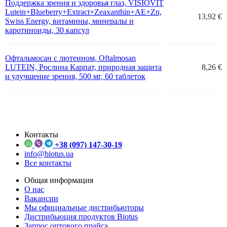
Поддержка зрения и здоровья глаз, VISIOVIT
Lutein+Blueberry+Extract+Zeaxanthin+AE+Zn,
13,92 €
Swiss Energy, витамины, минералы и
каротиноиды, 30 капсул
Офтальмосан с лютеином, Oftalmosan
LUTEIN, Рослина Карпат, природная защита
8,26 €
и улучшение зрения, 500 мг, 60 таблеток
Контакты
+38 (097) 147-30-19
info@biotus.ua
Все контакты
Общая информация
О нас
Вакансии
Мы официальные дистрибьюторы
Дистрибьюция продуктов Biotus
Запрос оптового прайса