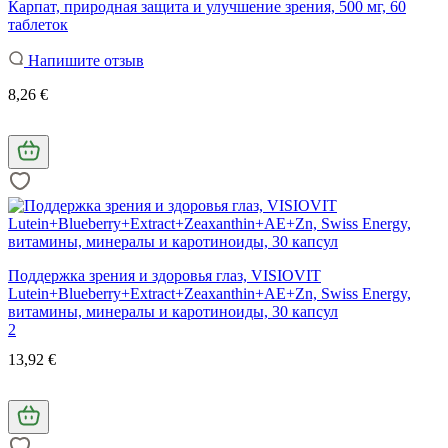
Карпат, природная защита и улучшение зрения, 500 мг, 60
таблеток
Напишите отзыв
8,26 €
Поддержка зрения и здоровья глаз, VISIOVIT
Lutein+Blueberry+Extract+Zeaxanthin+AE+Zn, Swiss Energy,
витамины, минералы и каротиноиды, 30 капсул
2
13,92 €