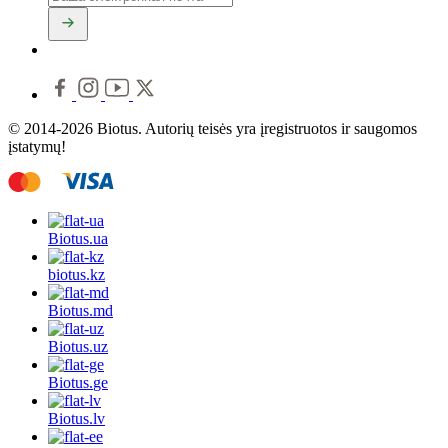
© 2014-2026 Biotus. Autorių teisės yra įregistruotos ir saugomos
įstatymų!
Biotus.
ua
biotus.
kz
Biotus.
md
Biotus.
uz
Biotus.
ge
Biotus.
lv