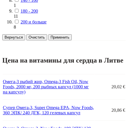
140 - 160
1
180 - 200
11
200 и больше
8
Вернуться
Очистить
Применить
Цена на витамины для сердца в Литве
Омега-3 рыбий жир, Omega-3 Fish Oil, Now
Foods, 2000 мг, 200 рыбных капсул (1000 мг
20,02 €
на капсулу)
Супер Омега-3, Super Omega EPA, Now Foods,
20,86 €
360 ЭПК/ 240 ДГК, 120 гелевых капсул