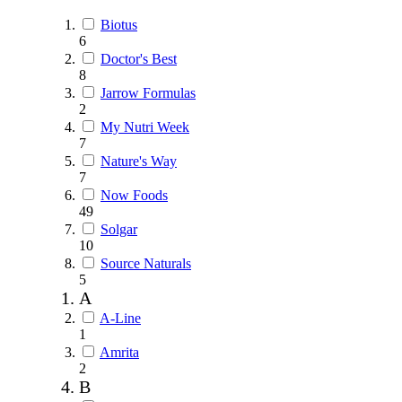
Biotus
6
Doctor's Best
8
Jarrow Formulas
2
My Nutri Week
7
Nature's Way
7
Now Foods
49
Solgar
10
Source Naturals
5
A
A-Line
1
Amrita
2
B