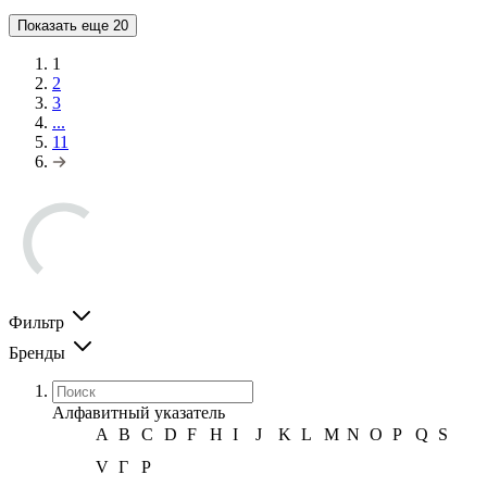
Показать еще
20
1
2
3
...
11
Фильтр
Бренды
Алфавитный указатель
A
B
C
D
F
H
I
J
K
L
M
N
O
P
Q
S
V
Г
Р