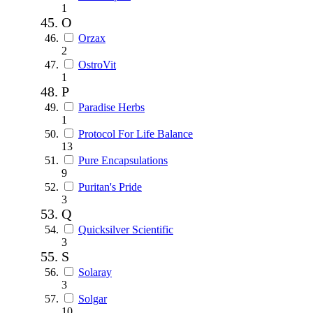
1
O
Orzax
2
OstroVit
1
P
Paradise Herbs
1
Protocol For Life Balance
13
Pure Encapsulations
9
Puritan's Pride
3
Q
Quicksilver Scientific
3
S
Solaray
3
Solgar
10