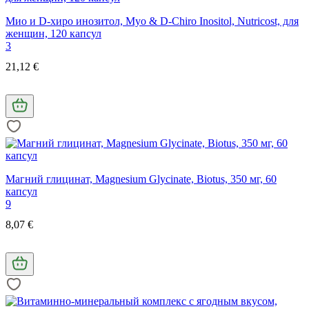
Мио и D-хиро инозитол, Myo & D-Chiro Inositol, Nutricost, для
женщин, 120 капсул
3
21,12 €
Магний глицинат, Magnesium Glycinate, Biotus, 350 мг, 60
капсул
9
8,07 €