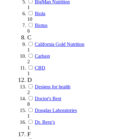
BigMan Nutrition
1
Biola
10
Biotus
6
C
California Gold Nutrition
1
Carlson
2
CBD
1
D
Designs for health
2
Doctor's Best
8
Douglas Laboratories
1
Dr. Berg’s
1
F