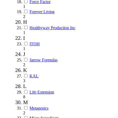
Force Factor
1
Forever Living
2
H
Healthyway Production Inc
1
I
ITOH
1
J
Jarrow Formulas
2
K
KAL
3
L
Life Extension
8
M
Metagenics
2