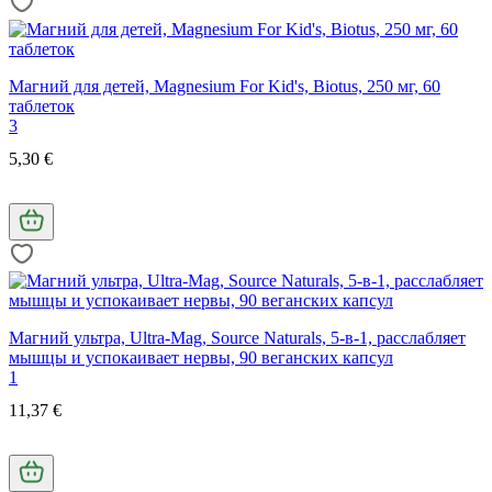
Магний для детей, Magnesium For Kid's, Biotus, 250 мг, 60
таблеток
3
5,30 €
Магний ультра, Ultra-Mag, Source Naturals, 5-в-1, расслабляет
мышцы и успокаивает нервы, 90 веганских капсул
1
11,37 €