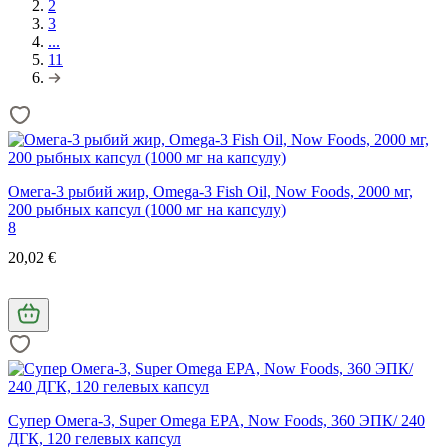
2
3
...
11
Омега-3 рыбий жир, Omega-3 Fish Oil, Now Foods, 2000 мг,
200 рыбных капсул (1000 мг на капсулу)
8
20,02 €
Супер Омега-3, Super Omega EPA, Now Foods, 360 ЭПК/ 240
ДГК, 120 гелевых капсул