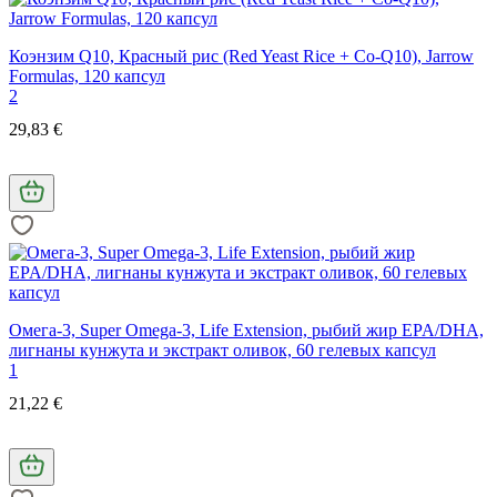
Коэнзим Q10, Красный рис (Red Yeast Rice + Co-Q10), Jarrow
Formulas, 120 капсул
2
29,83 €
Омега-3, Super Omega-3, Life Extension, рыбий жир EPA/DHA,
лигнаны кунжута и экстракт оливок, 60 гелевых капсул
1
21,22 €