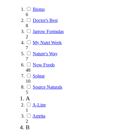
Biotus
6
Doctor's Best
8
Jarrow Formulas
2
My Nutri Week
7
Nature's Way
7
Now Foods
48
Solgar
10
Source Naturals
5
A
A-Line
1
Amrita
2
B