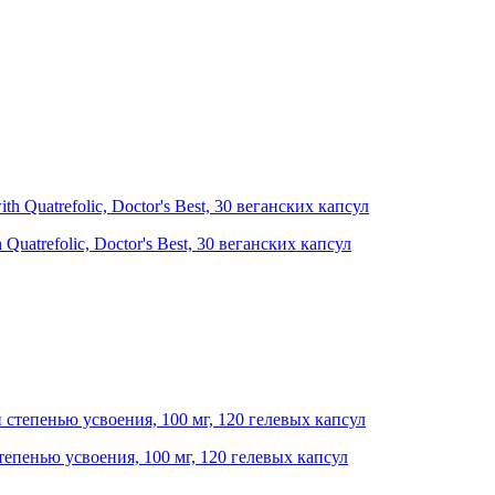
Quatrefolic, Doctor's Best, 30 веганских капсул
степенью усвоения, 100 мг, 120 гелевых капсул