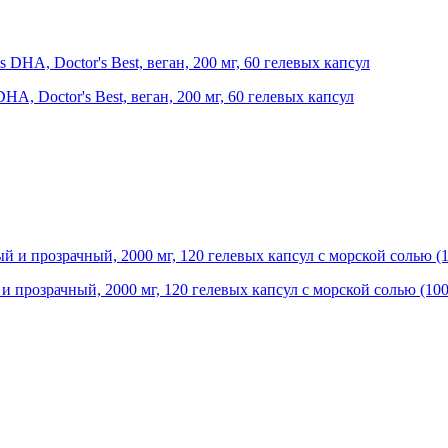
HA, Doctor's Best, веган, 200 мг, 60 гелевых капсул
 и прозрачный, 2000 мг, 120 гелевых капсул с морской солью (100