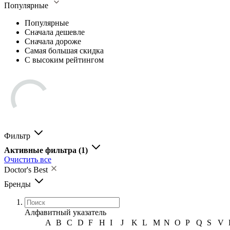
Популярные
Популярные
Сначала дешевле
Сначала дороже
Самая большая скидка
С высоким рейтингом
Фильтр
Активные фильтра
(1)
Очистить все
Doctor's Best
Бренды
Алфавитный указатель
A
B
C
D
F
H
I
J
K
L
M
N
O
P
Q
S
V