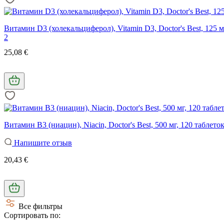
Витамин D3 (холекальциферол), Vitamin D3, Doctor's Best, 125 
2
25,08 €
Витамин В3 (ниацин), Niacin, Doctor's Best, 500 мг, 120 табле
Напишите отзыв
20,43 €
Все фильтры
Сортировать по: