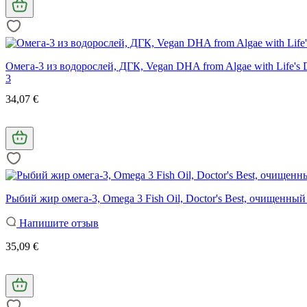
Омега-3 из водорослей, ДГК, Vegan DHA from Algae with Life's D
3
34,07 €
Рыбий жир омега-3, Omega 3 Fish Oil, Doctor's Best, очищенный
Напишите отзыв
35,09 €