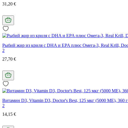
31,20 €
Рыбий жир из криля с DHA и EPA плюс Омега-3, Real Krill, Doct
2
27,70 €
Витамин D3, Vitamin D3, Doctor's Best, 125 мкг (5000 МЕ), 360 
2
14,15 €