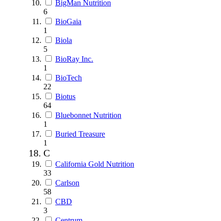
BigMan Nutrition
6
BioGaia
1
Biola
5
BioRay Inc.
1
BioTech
22
Biotus
64
Bluebonnet Nutrition
1
Buried Treasure
1
C
California Gold Nutrition
33
Carlson
58
CBD
3
Centrum