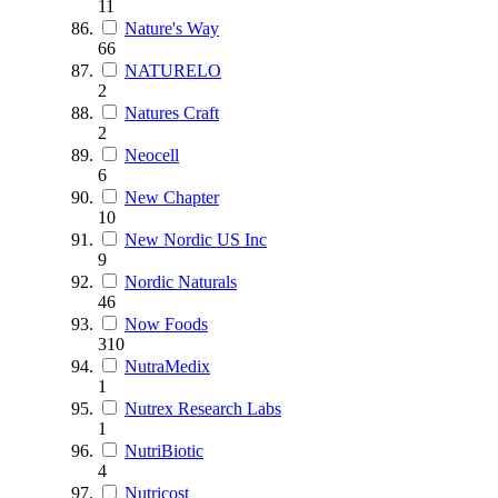
11
Nature's Way
66
NATURELO
2
Natures Craft
2
Neocell
6
New Chapter
10
New Nordic US Inc
9
Nordic Naturals
46
Now Foods
310
NutraMedix
1
Nutrex Research Labs
1
NutriBiotic
4
Nutricost