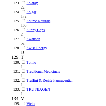
Solaray
22
Solgar
172
Source Naturals
103
Sunny Caps
2
Swanson
52
Swiss Energy
11
T
Toniiq
1
Traditional Medicinals
1
Truffini & Regge Farmaceutici
1
TRU NIAGEN
1
V
Vicks