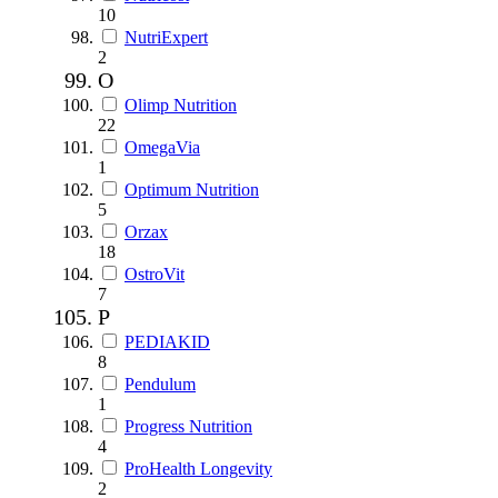
10
NutriExpert
2
O
Olimp Nutrition
22
OmegaVia
1
Optimum Nutrition
5
Orzax
18
OstroVit
7
P
PEDIAKID
8
Pendulum
1
Progress Nutrition
4
ProHealth Longevity
2