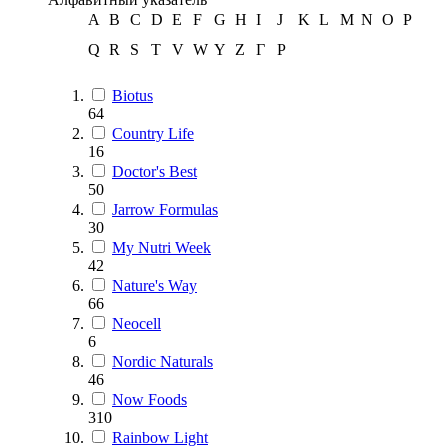
A
B
C
D
E
F
G
H
I
J
K
L
M
N
O
P
Q
R
S
T
V
W
Y
Z
Г
Р
Biotus
64
Country Life
16
Doctor's Best
50
Jarrow Formulas
30
My Nutri Week
42
Nature's Way
66
Neocell
6
Nordic Naturals
46
Now Foods
310
Rainbow Light