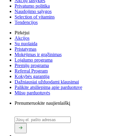
Akcijų taisyklės
Privatumo politika
Naudojimo sąlygos
Selection of vitamins
Tendencijos
Pirkėjui
Akcijos
Su nuolaida
Pristatymas
Mokėjimas ir grąžinimas
Lojalumo programa
Premijų programa
Referral Program
Kokybės garantija
Dažniausiai užduodami klausimai
Palikite atsiliepimą apie parduotuvę
Mūsų parduotuvės
Prenumeruokite naujienlaiškį