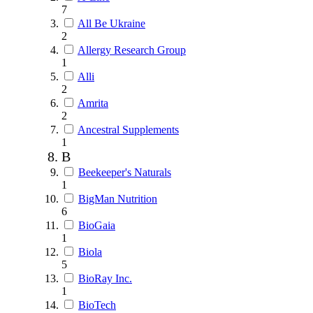
7
All Be Ukraine
2
Allergy Research Group
1
Alli
2
Amrita
2
Ancestral Supplements
1
B
Beekeeper's Naturals
1
BigMan Nutrition
6
BioGaia
1
Biola
5
BioRay Inc.
1
BioTech