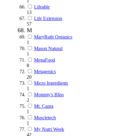
1
Lifeable
13
Life Extension
57
M
MaryRuth Organics
1
Mason Natural
1
MegaFood
8
Metagenics
20
Micro Ingredients
1
Mommy's Bliss
2
Mt. Capra
1
Muscletech
1
My Nutri Week
42