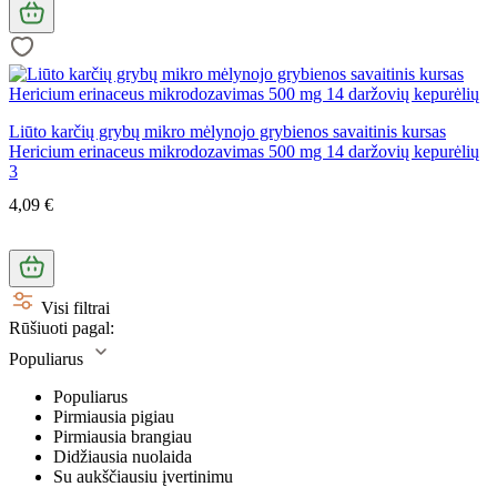
Liūto karčių grybų mikro mėlynojo grybienos savaitinis kursas
Hericium erinaceus mikrodozavimas 500 mg 14 daržovių kepurėlių
3
4,09 €
Visi filtrai
Rūšiuoti pagal:
Populiarus
Populiarus
Pirmiausia pigiau
Pirmiausia brangiau
Didžiausia nuolaida
Su aukščiausiu įvertinimu