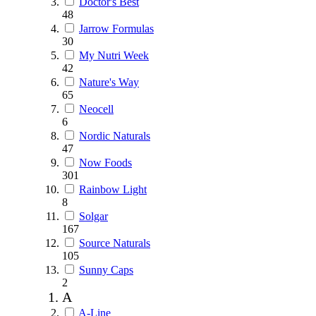
Doctor's Best
48
Jarrow Formulas
30
My Nutri Week
42
Nature's Way
65
Neocell
6
Nordic Naturals
47
Now Foods
301
Rainbow Light
8
Solgar
167
Source Naturals
105
Sunny Caps
2
A
A-Line