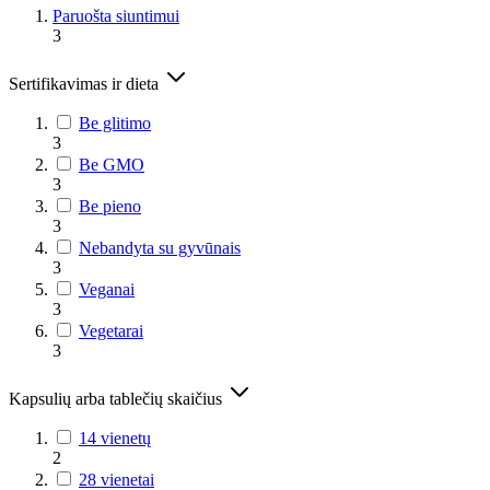
Paruošta siuntimui
3
Sertifikavimas ir dieta
Be glitimo
3
Be GMO
3
Be pieno
3
Nebandyta su gyvūnais
3
Veganai
3
Vegetarai
3
Kapsulių arba tablečių skaičius
14 vienetų
2
28 vienetai