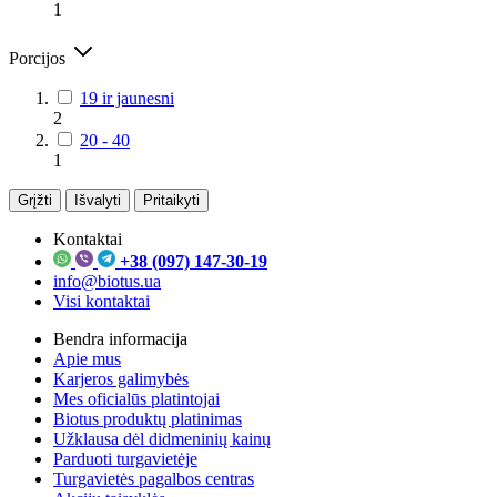
1
Porcijos
19 ir jaunesni
2
20 - 40
1
Grįžti
Išvalyti
Pritaikyti
Kontaktai
+38 (097) 147-30-19
info@biotus.ua
Visi kontaktai
Bendra informacija
Apie mus
Karjeros galimybės
Mes oficialūs platintojai
Biotus produktų platinimas
Užklausa dėl didmeninių kainų
Parduoti turgavietėje
Turgavietės pagalbos centras