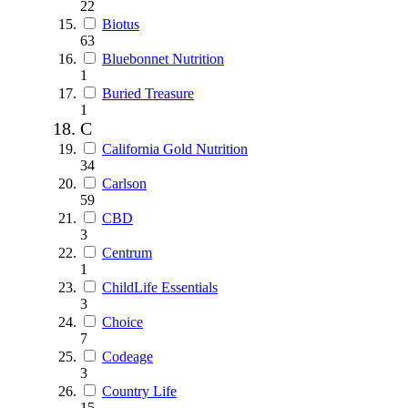
22
Biotus
63
Bluebonnet Nutrition
1
Buried Treasure
1
C
California Gold Nutrition
34
Carlson
59
CBD
3
Centrum
1
ChildLife Essentials
3
Choice
7
Codeage
3
Country Life
15