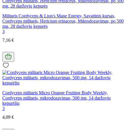
Militaris Cordyceps & Lion's Mane Energy, Savaitinis kursas,
Cordyceps militaris, Hericium erinaceus, Mikrodozavimas, po 500
mg, 28 daržovių kepurės
3
7,16 €
Cordyceps militaris Micro Orange Fruiting Body Weekly,
Cordyceps militaris, mikrodozavimas, 500 mg, 14 daržovių
kepurėlių
3
4,09 €