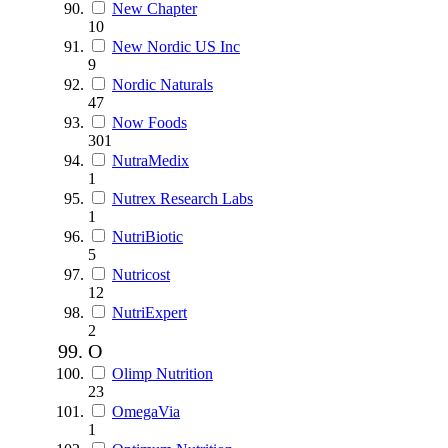
New Chapter
10
New Nordic US Inc
9
Nordic Naturals
47
Now Foods
301
NutraMedix
1
Nutrex Research Labs
1
NutriBiotic
5
Nutricost
12
NutriExpert
2
O
Olimp Nutrition
23
OmegaVia
1