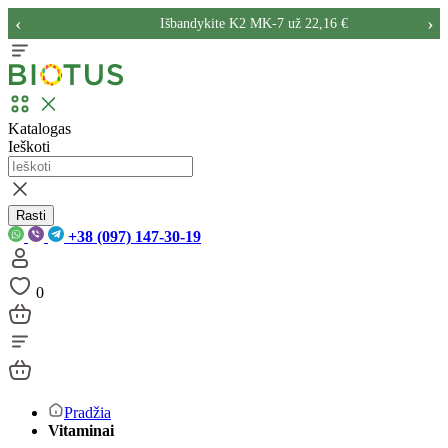
‹
›
Išbandykite K2 MK-7 už 22,16 €
Katalogas
Ieškoti
Rasti
+38 (097) 147-30-19
0
Pradžia
Vitaminai