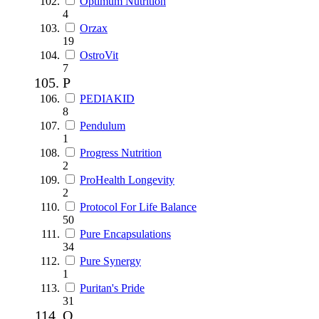
Optimum Nutrition
4
Orzax
19
OstroVit
7
P
PEDIAKID
8
Pendulum
1
Progress Nutrition
2
ProHealth Longevity
2
Protocol For Life Balance
50
Pure Encapsulations
34
Pure Synergy
1
Puritan's Pride
31
Q