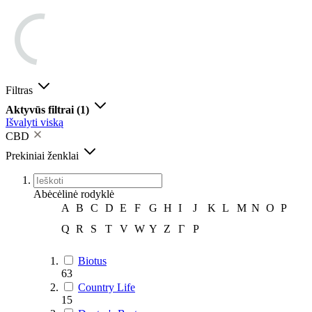
Filtras
Aktyvūs filtrai
(1)
Išvalyti viską
CBD
Prekiniai ženklai
Abėcėlinė rodyklė
A
B
C
D
E
F
G
H
I
J
K
L
M
N
O
P
Q
R
S
T
V
W
Y
Z
Г
Р
Biotus
63
Country Life
15