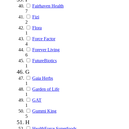
Fairhaven Health
7
Fizi
2
Flora
1
Force Factor
4
Forever Living
6
FutureBiotics
1
G
Gaia Herbs
1
Garden of Life
1
GAT
1
Gummi King
5
H
HealthForce Superfoods