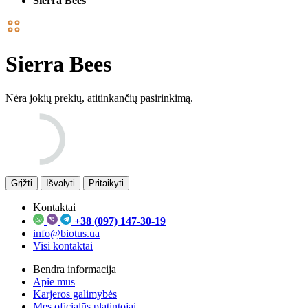
Sierra Bees
Sierra Bees
Nėra jokių prekių, atitinkančių pasirinkimą.
Grįžti
Išvalyti
Pritaikyti
Kontaktai
+38 (097) 147-30-19
info@biotus.ua
Visi kontaktai
Bendra informacija
Apie mus
Karjeros galimybės
Mes oficialūs platintojai