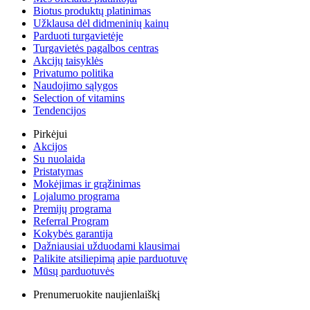
Biotus produktų platinimas
Užklausa dėl didmeninių kainų
Parduoti turgavietėje
Turgavietės pagalbos centras
Akcijų taisyklės
Privatumo politika
Naudojimo sąlygos
Selection of vitamins
Tendencijos
Pirkėjui
Akcijos
Su nuolaida
Pristatymas
Mokėjimas ir grąžinimas
Lojalumo programa
Premijų programa
Referral Program
Kokybės garantija
Dažniausiai užduodami klausimai
Palikite atsiliepimą apie parduotuvę
Mūsų parduotuvės
Prenumeruokite naujienlaiškį