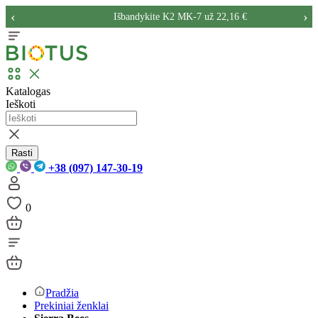
‹
›
Išbandykite K2 MK-7 už 22,16 €
Katalogas
Ieškoti
Rasti
+38 (097) 147-30-19
0
Pradžia
Prekiniai ženklai