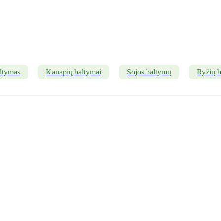
ltymas
Kanapių baltymai
Sojos baltymų
Ryžių b