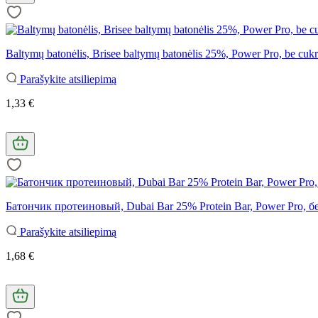
Baltymų batonėlis, Brisee baltymų batonėlis 25%, Power Pro, be cukra
Parašykite atsiliepimą
1,33 €
Батончик протеиновый, Dubai Bar 25% Protein Bar, Power Pro, бе
Parašykite atsiliepimą
1,68 €