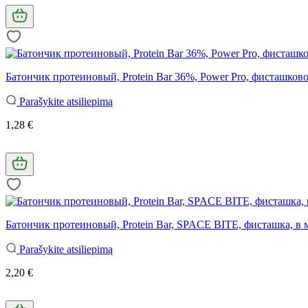
Батончик протеиновый, Protein Bar 36%, Power Pro, фисташковое
Parašykite atsiliepimą
1,28 €
Батончик протеиновый, Protein Bar, SPACE BITE, фисташка, в м
Parašykite atsiliepimą
2,20 €