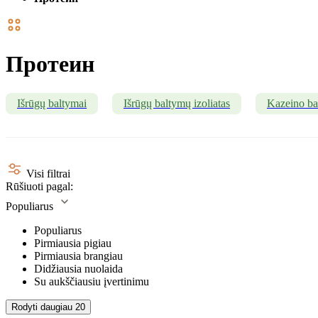
Протеин
Išrūgų baltymai
Išrūgų baltymų izoliatas
Kazeino ba
Visi filtrai
Rūšiuoti pagal:
Populiarus
Populiarus
Pirmiausia pigiau
Pirmiausia brangiau
Didžiausia nuolaida
Su aukščiausiu įvertinimu
Rodyti daugiau
20