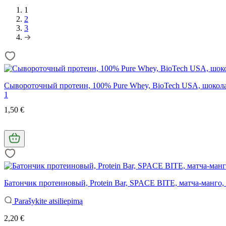
1
2
3
Сывороточный протеин, 100% Pure Whey, BioTech USA, шокола
1
1,50 €
Батончик протеиновый, Protein Bar, SPACE BITE, матча-манго, 
Parašykite atsiliepimą
2,20 €