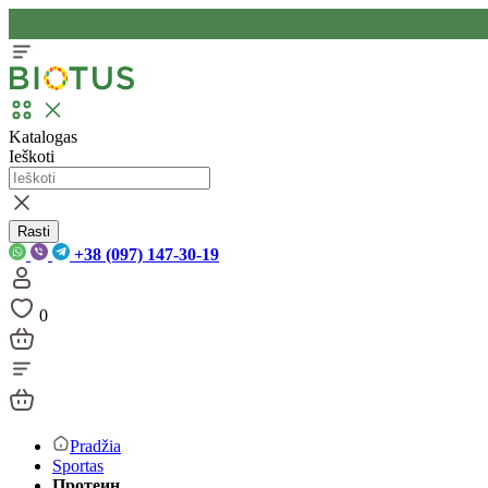
Katalogas
Ieškoti
Rasti
+38 (097) 147-30-19
0
Pradžia
Sportas
Протеин