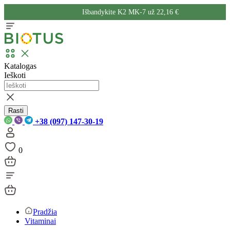
Išbandykite K2 MK-7 už 22,16 €
Katalogas
Ieškoti
Rasti
+38 (097) 147-30-19
0
Pradžia
Vitaminai