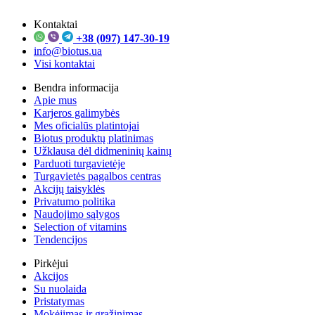
Kontaktai
+38 (097) 147-30-19
info@biotus.ua
Visi kontaktai
Bendra informacija
Apie mus
Karjeros galimybės
Mes oficialūs platintojai
Biotus produktų platinimas
Užklausa dėl didmeninių kainų
Parduoti turgavietėje
Turgavietės pagalbos centras
Akcijų taisyklės
Privatumo politika
Naudojimo sąlygos
Selection of vitamins
Tendencijos
Pirkėjui
Akcijos
Su nuolaida
Pristatymas
Mokėjimas ir grąžinimas