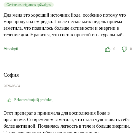
Geriausios teigiamos apžvalgos
Для меня это хороший источник йода, особенно потому что
морепродукты ем редко. После нескольких недель приема
заметила, что появилось больше активности и энергии в
течение дня. Нравится, что состав простой и натуральный.
Atsakyti
0
0
София
2026-05-04
Rekomenduoju šį produktą
Этот препарат я принимала для восполнения йода в
организме. Со временем заметила, что стала чувствовать себя
более активной. Появилась легкость в теле и больше энергии.
Также улучшилось общее состояние организма.