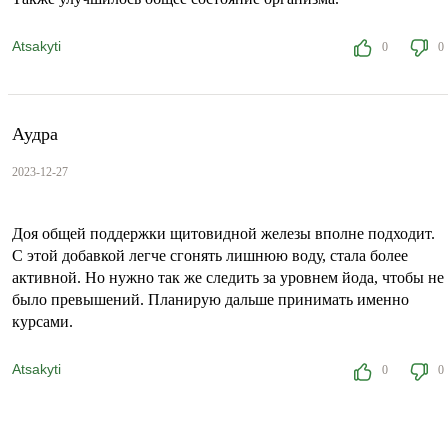
Atsakyti
0
0
Аудра
2023-12-27
Доя общей поддержки щитовидной железы вполне подходит.
С этой добавкой легче сгонять лишнюю воду, стала более
активной. Но нужно так же следить за уровнем йода, чтобы не
было превышений. Планирую дальше принимать именно
курсами.
Atsakyti
0
0