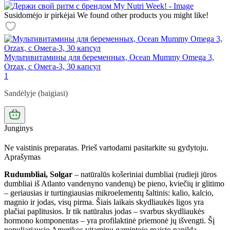
Susidomėjo ir pirkėjai
We found other products you might like!
Мультивитамины для беременных, Ocean Mummy Omega 3,
Orzax, с Омега-3, 30 капсул
1
Sandėlyje (baigiasi)
Junginys
Ne vaistinis preparatas. Prieš vartodami pasitarkite su gydytoju.
Aprašymas
Rudumbliai, Solgar
– natūralūs košeriniai dumbliai (rudieji jūros
dumbliai iš Atlanto vandenyno vandenų) be pieno, kviečių ir glitimo
– geriausias ir turtingiausias mikroelementų šaltinis: kalio, kalcio,
magnio ir jodas, visų pirma. Šiais laikais skydliaukės ligos yra
plačiai paplitusios. Ir tik natūralus jodas – svarbus skydliaukės
hormono komponentas – yra profilaktinė priemonė jų išvengti. Šį
populiariausio Amerikos vitaminų gamintojo maisto papildą