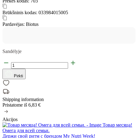
Prekės kodas:
703
Brūkšninis kodas:
033984015005
Pardavėjas:
Biotus
Sandėlyje
Pirkti
Shipping information
Pristatome iš
6,83 €
Akcijos
Товар месяца!
Омега для всей семьи.
Держи свой ритм с брендом My Nutri Week!