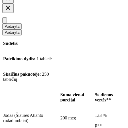
Padaryta
Padaryta
Sudėtis:
Pateikimo dydis:
1 tabletė
Skaičius pakuotėje:
250
tablečių
Suma vienai
% dienos
porcijai
vertės**
Jodas (Šiaurės Atlanto
133 %
200 mcg
rudadumbliai)
p>>