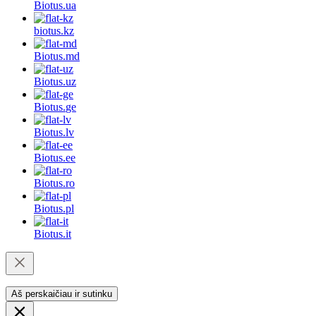
Biotus.
ua
biotus.
kz
Biotus.
md
Biotus.
uz
Biotus.
ge
Biotus.
lv
Biotus.
ee
Biotus.
ro
Biotus.
pl
Biotus.
it
Aš perskaičiau ir sutinku