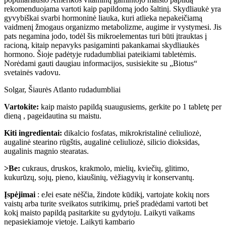
rekomenduojama vartoti kaip papildomą jodo šaltinį. Skydliaukė yra
gyvybiškai svarbi hormoninė liauka, kuri atlieka nepakeičiamą
vaidmenį žmogaus organizmo metabolizme, augime ir vystymesi. Jis
pats negamina jodo, todėl šis mikroelementas turi būti įtrauktas į
racioną, kitaip nepavyks pasigaminti pakankamai skydliaukės
hormono. Šioje padėtyje rudadumbliai pateikiami tabletėmis.
Norėdami gauti daugiau informacijos, susisiekite su „Biotus“
svetainės vadovu.
Solgar, Šiaurės Atlanto rudadumbliai
Vartokite:
kaip maisto papildą suaugusiems, gerkite po 1 tabletę per
dieną , pageidautina su maistu.
Kiti ingredientai:
dikalcio fosfatas, mikrokristalinė celiuliozė,
augalinė stearino rūgštis, augalinė celiuliozė, silicio dioksidas,
augalinis magnio stearatas.
>Be:
cukraus, druskos, krakmolo, mielių, kviečių, glitimo,
kukurūzų, sojų, pieno, kiaušinių, vėžiagyvių ir konservantų.
Įspėjimai
: e
Jei esate nėščia, žindote kūdikį, vartojate kokių nors
vaistų arba turite sveikatos sutrikimų, prieš pradėdami vartoti bet
kokį maisto papildą pasitarkite su gydytoju.
Laikyti vaikams
nepasiekiamoje vietoje.
Laikyti kambario