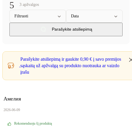
5
3 apžvalgos
Filtruoti
Data
Parašykite atsiliepimą
Parašykite atsiliepimą ir gaukite
0,90 €
į savo premijos
sąskaitą už apžvalgą su produkto nuotrauka ar vaizdo
įrašu
Амелия
2026-06-09
Rekomenduoju šį produktą