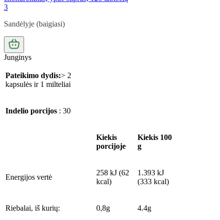
3
Sandėlyje (baigiasi)
Junginys
Pateikimo dydis:
> 2
kapsulės ir 1 milteliai
Indelio porcijos
: 30
Kiekis
Kiekis 100
porcijoje
g
258 kJ (62
1.393 kJ
Energijos vertė
kcal)
(333 kcal)
Riebalai, iš kurių:
0,8g
4.4g