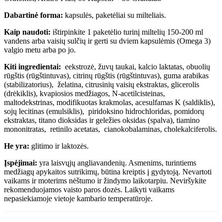
Dabartinė forma:
kapsulės, paketėliai su milteliais.
Kaip naudoti:
ištirpinkite 1 paketėlio turinį miltelių 150-200 ml
vandens arba vaisių sulčių ir gerti su dviem kapsulėmis (Omega 3)
valgio metu arba po jo.
Kiti ingredientai:
e
ekstrozė, žuvų taukai, kalcio laktatas, obuolių
rūgštis (rūgštintuvas), citrinų rūgštis (rūgštintuvas), guma arabikas
(stabilizatorius), želatina, citrusinių vaisių ekstraktas, glicerolis
(drėkiklis), kvapiosios medžiagos, N-acetilcisteinas,
maltodekstrinas, modifikuotas krakmolas, acesulfamas K (saldiklis),
sojų lecitinas (emulsiklis), piridoksino hidrochloridas, pomidorų
ekstraktas, titano dioksidas ir geležies oksidas (spalva), tiamino
mononitratas, retinilo acetatas, cianokobalaminas, cholekalciferolis
.
H
e yra:
glitimo ir laktozės.
Įspėjimai:
yra laisvųjų angliavandenių. Asmenims, turintiems
medžiagų apykaitos sutrikimų, būtina kreiptis į gydytoją. Nevartoti
vaikams ir moterims nėštumo ir žindymo laikotarpiu. Neviršykite
rekomenduojamos vaisto paros dozės. Laikyti vaikams
nepasiekiamoje vietoje kambario temperatūroje.