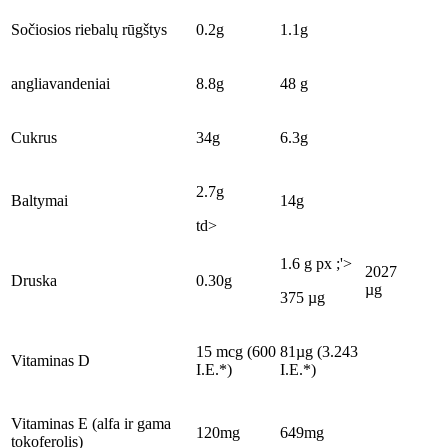
Sočiosios riebalų rūgštys
0.2g
1.1g
angliavandeniai
8.8g
48 g
Cukrus
34g
6.3g
2.7g
Baltymai
14g
td>
1.6 g px ;'>
2027
Druska
0.30g
µg
375 µg
15 mcg (600
81µg (3.243
Vitaminas D
I.E.*)
I.E.*)
Vitaminas E (alfa ir gama
120mg
649mg
tokoferolis)