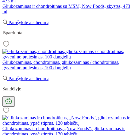
Gliukozaminas ir chondroitinas su MSM, Now Foods, skystas, 473
ml
Parašykite atsiliepimą
Išparduota
Gliukozaminas, chondroitinas, gliukozaminas / chondroitinas,
gyvenimo pratęsimas, 100 dangtelių
Parašykite atsiliepimą
Sandėlyje
Gliukozaminas ir chondroitinas, „Now Foods“, gliukozaminas ir
chondroitinas, ypač stiprūs, 120 tablečių