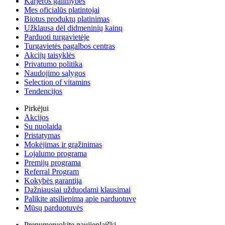
Karjeros galimybės
Mes oficialūs platintojai
Biotus produktų platinimas
Užklausa dėl didmeninių kainų
Parduoti turgavietėje
Turgavietės pagalbos centras
Akcijų taisyklės
Privatumo politika
Naudojimo sąlygos
Selection of vitamins
Tendencijos
Pirkėjui
Akcijos
Su nuolaida
Pristatymas
Mokėjimas ir grąžinimas
Lojalumo programa
Premijų programa
Referral Program
Kokybės garantija
Dažniausiai užduodami klausimai
Palikite atsiliepimą apie parduotuvę
Mūsų parduotuvės
Prenumeruokite naujienlaiškį