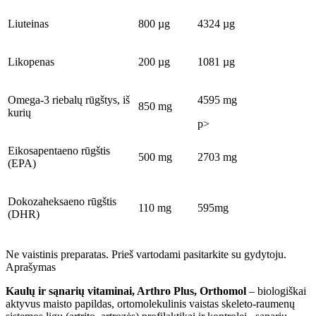
Liuteinas
800 µg
4324 µg
Likopenas
200 µg
1081 µg
Omega-3 riebalų rūgštys, iš
4595 mg
850 mg
kurių
p>
Eikosapentaeno rūgštis
500 mg
2703 mg
(EPA)
Dokozaheksaeno rūgštis
110 mg
595mg
(DHR)
Ne vaistinis preparatas. Prieš vartodami pasitarkite su gydytoju.
Aprašymas
Kaulų ir sąnarių vitaminai, Arthro Plus, Orthomol
–
biologiškai
aktyvus maisto papildas, ortomolekulinis vaistas skeleto-raumenų