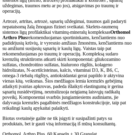
sistemos ligų (artrito, artrozės) profilaktikai ir kontrolei , sąnarių
uždegimas, traumos metu ar po jos), atsigavimas po traumų ir
operacijų.
Artrozė, artritas, artrozė, sąnarių uždegimai, traumos gali padaryti
nepataisomą žalą žmogaus fizinei sveikatai. Skeleto-raumenų
sistemos ligų profilaktikai vitaminų-mineralų kompleksas
Orthomol
Arthro Plus
rekomenduojamas sportininkams, kenčiantiems nuo
padidėjusių krūvių, ir vyresnio amžiaus žmonėms, kenčiantiems nuo
su amžiumi susijusių sąnarių ir kaulų ligų. Vaistas taip pat
rekomenduojamas po traumų ir operacijų. Kompleksą sudaro
kremzlių struktūroms atkurti skirti komponentai: gliukozamino
sulfatas, chondroitino sulfatas, hialurono rūgštis, kolageno
hidrolizatas, N-acetilcisteinas, kalcis, vitaminai D3, K, B6, C,
omega-3 riebalų rūgštys, antioksidantai gerai papildo ir aktyvina
vienas kitą. veiksmas. Šios medžiagos lemia kremzlės gebėjimą
atlaikyti įvairias apkrovas, padeda išlaikyti elastingumą ir gerina
sąnarių nusidėvėjimą, neutralizuoja neigiamą laisvųjų radikalų
poveikį. Komponentai svarbūs jungiamiesiems audiniams, jie
dalyvauja kremzlės pagalbinės medžiagos konstrukcijoje, taip pat
reikalingi kaulų apykaitai palaikyti.
Biotus svetainėje galite ne tik įsigyti ir susipažinti patys su
produktais, bet ir gauti visą informaciją iš mūsų konsultantų.
Orthomol, Arthro Plus, 60 Kapseln + 30 Granulat.