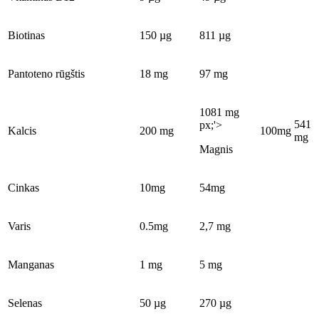
Biotinas
150 µg
811 µg
Pantoteno rūgštis
18 mg
97 mg
1081 mg
541
px;'>
Kalcis
200 mg
100mg
mg
Magnis
Cinkas
10mg
54mg
Varis
0.5mg
2,7 mg
Manganas
1 mg
5 mg
Selenas
50 µg
270 µg