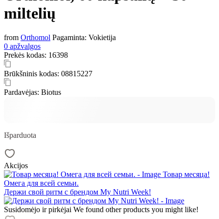
miltelių
from
Orthomol
Pagaminta:
Vokietija
0 apžvalgos
Prekės kodas:
16398
Brūkšninis kodas:
08815227
Pardavėjas:
Biotus
Išparduota
Akcijos
Товар месяца!
Омега для всей семьи.
Держи свой ритм с брендом My Nutri Week!
Susidomėjo ir pirkėjai
We found other products you might like!