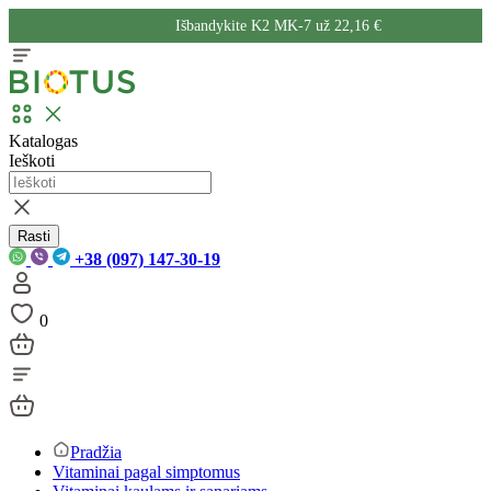
Išbandykite K2 MK-7 už 22,16 €
Katalogas
Ieškoti
Rasti
+38 (097) 147-30-19
0
Pradžia
Vitaminai pagal simptomus