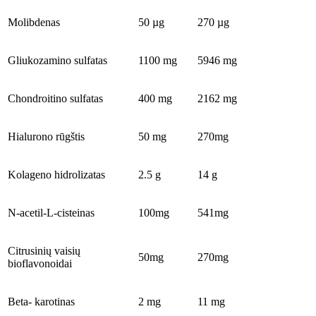
Molibdenas
50 µg
270 µg
Gliukozamino sulfatas
1100 mg
5946 mg
Chondroitino sulfatas
400 mg
2162 mg
Hialurono rūgštis
50 mg
270mg
Kolageno hidrolizatas
2.5 g
14 g
N-acetil-L-cisteinas
100mg
541mg
Citrusinių vaisių
50mg
270mg
bioflavonoidai
Beta- karotinas
2 mg
11 mg